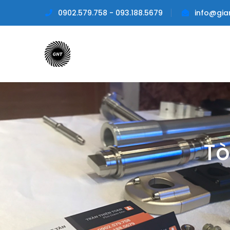
0902.579.758 - 093.188.5679
info@gia
Tò