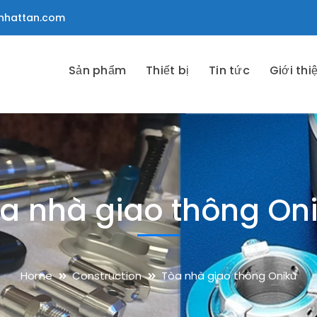
nhattan.com
Sản phẩm
Thiết bị
Tin tức
Giới thi
a nhà giao thông On
Home
Construction
Tòa nhà giao thông Oniku